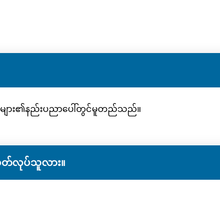
ကုန်များ၏နည်းပညာပေါ်တွင်မူတည်သည်။
ထုတ်လုပ်သူလား။