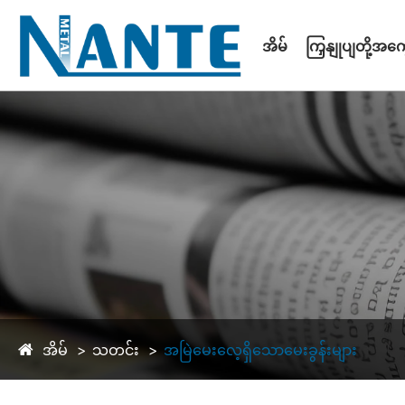
အိမ်
ကြှနျုပျတို့အကွ
အိမ်
သတင်း
အမြဲမေးလေ့ရှိသောမေးခွန်းများ