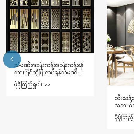

သံမဏိအခန်းကန့်အခန်းကန့်ဖန်
သားပြင်ကိုပြုလုပ်ရန်သံမဏိကို
အသုံးပြုခြင်း၏အားသာချက်
ပိုမိုကြည့်ရှုပါ။ >>
များမှာအဘယ်နည်း။
သီးသန့
အဘယ်ကြ
ကိုယ်ရေ
ပိုမိုကြည့
အဆင်ပ
အလျင်မြ