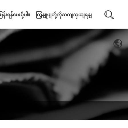
ြန်းရန်ပေးပို့ပါ။
ကြှနျုပျတို့ကိုဆကျသှယျရနျ