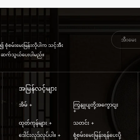
၍ စုံစမ်းမေးမြန်းလိုပါက သင့်အီး
အတွင်း ဆက်သွယ်ပေးပါမည်။
အမြန်လင့်များ
အိမ် +
ကြှနျုပျတို့အကွောငျး
+
ထုတ်ကုန်များ +
သတင်း +
ဒေါင်းလုဒ်လုပ်ပါ။ +
စုံစမ်းမေးမြန်းရန်ပေးပို့