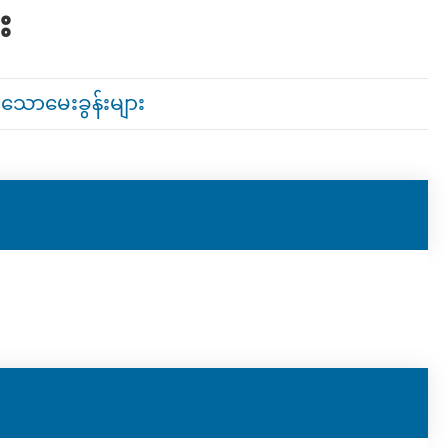
း
ိသောမေးခွန်းများ