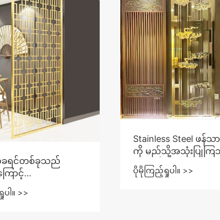
Stainless Steel ဖန်သာ
ကို မည်သို့အသုံးပြုက
်စခရင်တစ်ခုသည်
ပိုမိုကြည့်ရှုပါ။ >>
ောင့်
းကိုယ်တာနှင့် အပြင်
်ရှုပါ။ >>
ြဿနာများအတွက်
န်ဆုံး ပြုပြင်ရသနည်း။