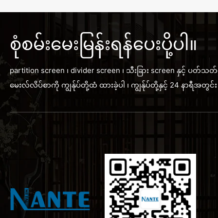
စုံစမ်းမေးမြန်းရန်ပေးပို့ပါ။
partition screen ၊ divider screen ၊ သီးခြား screen နှင့် ပတ်သတ်
မေးလ်လိပ်စာကို ကျွန်ုပ်တို့ထံ ထားခဲ့ပါ ၊ ကျွန်ုပ်တို့နှင့် 24 နာရီ