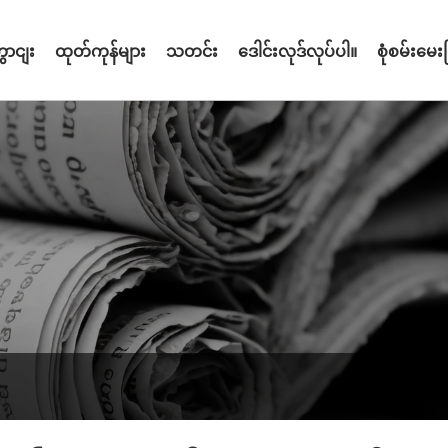
ောငျး
ထုတ်ကုန်များ
သတင်း
ဒေါင်းလုဒ်လုပ်ပါ။
စုံစမ်းမေးမ