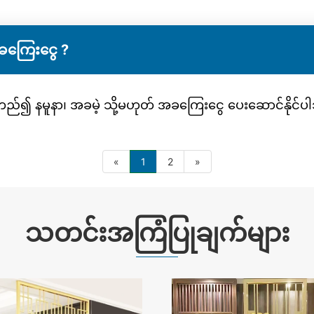
ခကြေးငွေ ?
်မူတည်၍ နမူနာ၊ အခမဲ့ သို့မဟုတ် အခကြေးငွေ ပေးဆောင်နိုင်
«
1
2
»
သတင်းအကြံပြုချက်များ