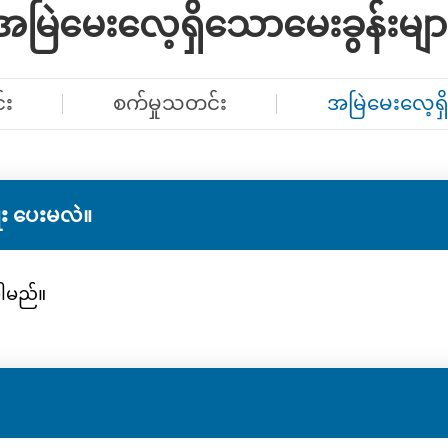
အမြဲမေးလေ့ရှိသောမေးခွန်းမျာ
်း
စက်မှုသတင်း
အမြဲမေးလေ့ရှ
ုး ပေးမလဲ။
းပါမည်။