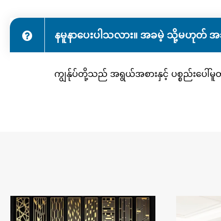
နမူနာပေးပါသလား။ အခမဲ့ သို့မဟုတ် အ
ကျွန်ုပ်တို့သည် အရွယ်အစားနှင့် ပစ္စည်းပေါ