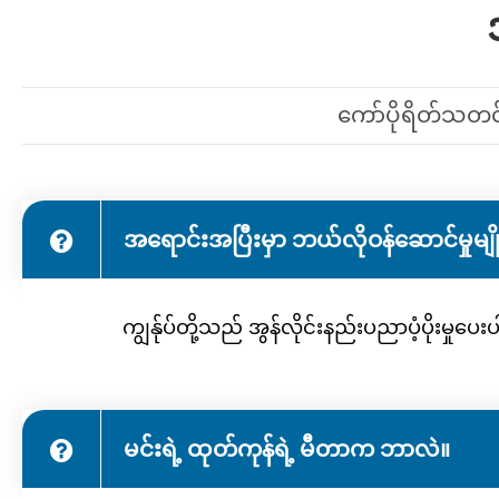
ကော်ပိုရိတ်သတင
အရောင်းအပြီးမှာ ဘယ်လိုဝန်ဆောင်မှုမျိ
ကျွန်ုပ်တို့သည် အွန်လိုင်းနည်းပညာပံ့ပိုးမှုပေ
မင်းရဲ့ ထုတ်ကုန်ရဲ့ မီတာက ဘာလဲ။