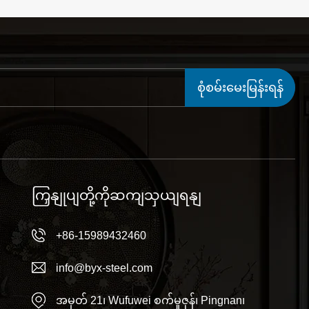
စုံစမ်းမေးမြန်းရန်
ယခုပင်
ကြှနျုပျတို့ကိုဆကျသှယျရနျ
+86-15989432460
info@byx-steel.com
အမှတ် 21၊ Wufuwei စက်မှုဇုန်၊ Pingnan၊