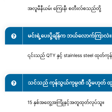
အလူမီနီယမ်၊ ကြေးနီ၊ စတီးလ်စသည်တို့
မင်းရဲ့ပေးပို့ချိန်က ဘယ်လောက်ကြာလဲ။
၎င်းသည် QTY နှင့် stainless steel ထုတ်
သင်သည် ကုန်သွယ်ကုမ္ပဏီ သို့မဟုတ် 
15 နှစ်အတွေ့အကြုံနှင့်အတူထုတ်လုပ်သူ။