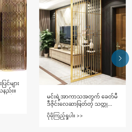

းပြင်များ
ြသနည်း။
မင်းရဲ့အာကာသအတွက် ခေတ်မီ
ဒီဇိုင်းလေဆာဖြတ်တဲ့ သတ္တု
သီးခြားစခရင်တွေကို ဘာ
ပိုမိုကြည့်ရှုပါ။ >>
ကြောင့်ရွေးချယ်တာလဲ။