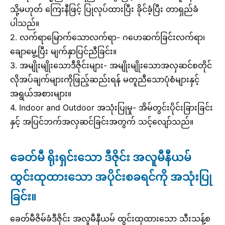
သို့မဟုတ် ကြေးနီဖြင့် ပြုလုပ်ထားပြီး ခိုင်ခံ့ပြီး တာရှည်ခံ
ပါသည်။
2. လက်ရာမြောက်သောလက်ရာ- ဂဟေဆက်ခြင်းလက်ရာ၊
ချောမွေ့ပြီး မျက်နှာပြင်ညီခြင်း။
3. အမျိုးမျိုးသောဒီဇိုင်းများ- အမျိုးမျိုးသောအလှဆင်စတိုင်
လိုအပ်ချက်များကိုဖြည့်ဆည်းရန် မတူညီသောပုံစံများနှင့်
အရွယ်အစားများ။
4. Indoor and Outdoor အသုံးပြုမှု- အိမ်တွင်းပိုင်းခြားခြင်း
နှင့် အပြင်ဘက်အလှဆင်ခြင်းအတွက် သင့်လျော်သည်။
ခေတ်မီ ရိုးရှင်းသော ဒီဇိုင်း အလူမီနီယမ်
ထွင်းထုထားသော အပိုင်းစခရင်ကို အသုံးပြု
ခြင်း။
ခေတ်မီဇိမ်ခံဒီဇိုင်း အလူမီနီယမ် ထွင်းထုထားသော သီးသန့်စ