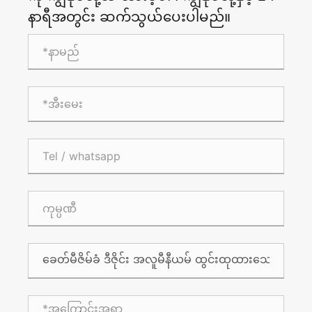
နာရီအတွင်း ဆက်သွယ်ပေးပါမည်။