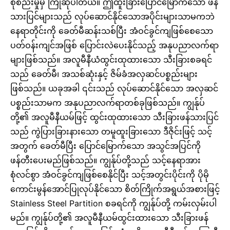
စုစည်းမှုမှ ကြိုဆိုပါတယ်။ ဤထူးခြားပြောင်မြောက်သော ဖန်
သားပြင်များသည် လုပ်ဆောင်နိုင်သောအပိုင်းများသာမကဘဲ
နေရာတိုင်းကို ခေတ်မီဆန်းသစ်ပြီး အံဝင်ခွင်ကျဖြစ်စေသော
ပတ်ဝန်းကျင်အဖြစ် ပြောင်းလဲပေးနိုင်သည့် အနုပညာလက်ရာ
များဖြစ်သည်။ အလူမီနီယံထွင်းထုထားသော သီးခြားစခရင်
သည် ခေတ်မီ၊ အသစ်ဆုံးနှင့် ဇိမ်ခံအလှဆင်ပစ္စည်းများ
ဖြစ်သည်။ ယခုအခါ ၎င်းသည် လုပ်ဆောင်နိုင်သော အလှဆင်
ပစ္စည်းသာမက အနုပညာလက်ရာတစ်ခုဖြစ်သည်။ ကျွန်ုပ်
တို့၏ အလူမီနီယမ်ဖြင့် ထွင်းထုထားသော သီးခြားဖန်သားပြင်
သည် ကွဲပြားခြားနားသော တမူထူးခြားသော ဒီဇိုင်းဖြင့် သင့်
အတွက် ခေတ်မီပြီး ပြောင်မြောက်သော အသွင်အပြင်ကို
ဖန်တီးပေးမည်ဖြစ်သည်။ ကျွန်ုပ်တို့သည် သင့်နေရာအား
စုံလင်စွာ အံဝင်ခွင်ကျဖြစ်စေနိုင်ပြီး သင့်အတွင်းပိုင်းကို ပိုမို
ကောင်းမွန်အောင်ပြုလုပ်နိုင်သော စိတ်ကြိုက်အရွယ်အစားဖြင့်
Stainless Steel Partition စခရင်ကို ကျွန်ုပ်တို့ ကမ်းလှမ်းပါ
မည်။ ကျွန်ုပ်တို့၏ အလူမီနီယမ်ထွင်းထားသော သီးခြားဖန်