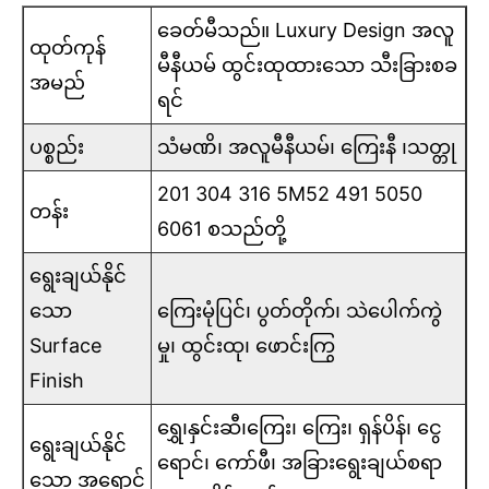
ခေတ်မီသည်။ Luxury Design အလူ
ထုတ်ကုန်
မီနီယမ် ထွင်းထုထားသော သီးခြားစခ
အမည်
ရင်
ပစ္စည်း
သံမဏိ၊ အလူမီနီယမ်၊ ကြေးနီ ၊သတ္တု
201 304 316 5M52 491 5050
တန်း
6061 စသည်တို့
ရွေးချယ်နိုင်
သော
ကြေးမုံပြင်၊ ပွတ်တိုက်၊ သဲပေါက်ကွဲ
Surface
မှု၊ ထွင်းထု၊ ဖောင်းကြွ
Finish
ရွှေ၊နှင်းဆီ၊ကြေး၊ ကြေး၊ ရှန်ပိန်၊ ငွေ
ရွေးချယ်နိုင်
ရောင်၊ ကော်ဖီ၊ အခြားရွေးချယ်စရာ
သော အရောင်