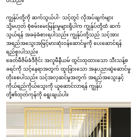
ပါသည်။
ကျွန်ုပ်တို့ကို ဆက်သွယ်ပါ- သင့်တွင် လိုအပ်ချက်များ
သို့မဟုတ် စုံစမ်းမေးမြန်းမှုများရှိပါက ကျွန်ုပ်တို့ထံ ဆက်
သွယ်ရန် အခမဲ့ခံစားရပါသည်။ ကျွန်ုပ်တို့သည် သင့်အား
အရည်အသွေးအမြင့်မားဆုံးဝန်ဆောင်မှုကို ပေးဆောင်ရန်
ရည်စူးပါသည်။
ခေတ်မီဇိမ်ခံဒီဇိုင်း အလူမီနီယမ် ထွင်းထုထားသော သီးသန့်စ
ခရင်ကို သင့်နေရာအတွက် ထူးခြားသော အနုပညာဆွဲဆောင်မှု
တိုးစေပါသည်။ သင့်အလှဆင်မှုအတွက် အရည်အသွေးနှင့်
ကိုယ်ရည်ကိုယ်သွေးကို ယူဆောင်လာရန် ကျွန်ုပ်
တို့၏ထုတ်ကုန်ကို ရွေးချယ်ပါ။