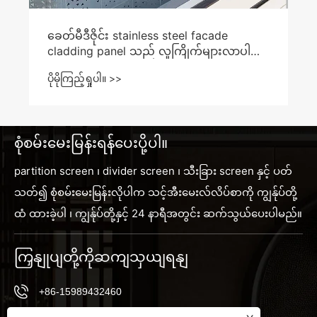
ခေတ်မီဒီဇိုင်း stainless steel facade
cladding panel သည် လူကြိုက်များလာပါ
သလား။
ပိုမိုကြည့်ရှုပါ။ >>
စုံစမ်းမေးမြန်းရန်ပေးပို့ပါ။
partition screen ၊ divider screen ၊ သီးခြား screen နှင့် ပတ်
သတ်၍ စုံစမ်းမေးမြန်းလိုပါက သင့်အီးမေးလ်လိပ်စာကို ကျွန်ုပ်တို့
ထံ ထားခဲ့ပါ ၊ ကျွန်ုပ်တို့နှင့် 24 နာရီအတွင်း ဆက်သွယ်ပေးပါမည်။
ကြှနျုပျတို့ကိုဆကျသှယျရနျ
+86-15989432460