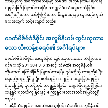
သားပြင်ကို အရည်အသွေးမြင့် သံမဏိ၊ အလူမီနီယမ်၊ ကြေးနီ
ပစ္စည်းဖြင့် ပြုလုပ်ထားပြီး တာရှည်ခံ၊ သံချေးတက်ခြင်း၊
အမျိုးမျိုးသော တန်ဖိုးကြီးသော စီးပွားရေးနှင့် လူနေရပ်ကွက်
များအတွက် သင့်လျော်ပါသည်။
ခေတ်မီဇိမ်ခံဒီဇိုင်း အလူမီနီယမ် ထွင်းထုထား
သော သီးသန့်စခရင်၏ အင်္ဂါရပ်များ
ခေတ်မီဇိမ်ခံဒီဇိုင်း အလူမီနီယံ ထွင်းထုထားသော သီးခြားစခ
ရင်များကို 201 304 316 အဆင့် သံမဏိ၊ အလူမီနီယမ်
သို့မဟုတ် ကြေးနီဖြင့် ပြုလုပ်ထားပြီး ၎င်းတို့ကို တာရှည်ခံပြီး
ရေရှည်တည်ငြိမ်မှု ရှိစေပါသည်။ အရည်အသွေးမြင့်ပစ္စည်း
များကြောင့် ၎င်းတို့တွင် တာရှည်ခံခြင်း၊ ချေးခံနိုင်ရည်ရှိခြင်း၊
သန့်ရှင်းရလွယ်ကူခြင်းနှင့် ကြော့ရှင်းသောအသွင်အပြင်တို့ရှိ
သည်။
1. ပရီမီယံပစ္စည်း- အရည်အသွေးမြင့် သံမဏိ၊ အလူမီနီယမ်