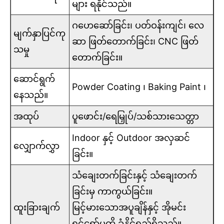
များ ရနိုင်သည်။
ဂဟေဆော်ခြင်း၊ ပတ်ဝန်းကျင်၊ လေ
မျက်နှာပြင်ကု
ဆာ ဖြတ်တောက်ခြင်း၊ CNC ဖြတ်
သမှု
တောက်ခြင်း။
ဆောင်ရွက်
Powder Coating ၊ Baking Paint ၊
နေသည်။
အထုပ်
ပူဖောင်း/ရေမြှုပ်/သစ်သားသေတ္တာ
Indoor နှင့် Outdoor အလှဆင်
လျှောက်လွှာ
ခြင်း။
သံချေးတက်ခြင်းနှင့် သံချေးတက်
ခြင်းမှ ကာကွယ်ခြင်း။
ထူးခြားချက်
မြင့်မားသောအပူချိန်နှင့် အိုမင်း
ရင့်ရော်မှုကို ခံနိုင်ရည်ရှိသည်။