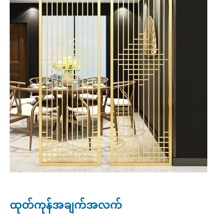
ထုတ်ကုန်အချက်အလက်