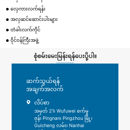
လှေကားလက်ရန်း
အလှဆင်ဆောင်းပါးများ
တံခါးလက်ကိုင်
ဝိုင်ဝန်ကြီးအဖွဲ့
စုံစမ်းမေးမြန်းရန်ပေးပို့ပါ။
ဆက်သွယ်ရန်
အချက်အလက်
လိပ်စာ

အမှတ် 21၊ Wufuwei စက်မှု
ဇုန်၊ Pingnan၊ Pingzhou မြို့၊
Guicheng လမ်း၊ Nanhai