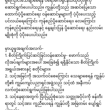
ရှိကြောင်းသေချာစေရန် ပရော်ဖက်ရှင်နယ်ထုပ်ပိုးမှုကို
ဆောင်ရွက်ပေးပါသည်။ ကျွန်ုပ်တို့သည် အဆင်ပြေသော
ထောက်ပံ့ပို့ဆောင်ရေး ဝန်ဆောင်မှုများကို ပံ့ပိုးပေးသည့်
ပင်လယ်ရေကြောင်း ကုန်စည်ပို့ဆောင်ရေး၊ လေကြောင်း
ကုန်စည်ပို့ဆောင်ရေးနှင့် နေ့ချင်းပြန် ပို့ဆောင်ရေး နည်းလမ်း
မျိုးစုံကို ပံ့ပိုးပေးပါသည်။
မှာယူမှုအချက်အလက်-
1. စိတ်ကြိုက်ပြင်ဆင်ခြင်းဝန်ဆောင်မှု- ဖောက်သည်
လိုအပ်ချက်များအပေါ် အခြေခံ၍ ရရှိနိုင်သော စိတ်ကြိုက်
အရွယ်အစားနှင့် စတိုင်များ။
2. သင့်အမြင်ကို အသက်ဝင်စေကြောင်း သေချာစေရန် ကျွန်ုပ်
တို့၏ ကျွမ်းကျင်ပညာရှင်အဖွဲ့သည် သင့်ထံ အနီးကပ်
လက်တွဲဆောင်ရွက်မည်ဖြစ်ပါသည်။
3. သင့်နေရာအတွက် ပြီးပြည့်စုံသော သတ္တုအပိုင်းကို ဖန်တီး
ရာတွင် သင့်အား ကူညီပေးရန် ကျွန်ုပ်တို့ အမြဲတမ်း ပျော်ရွှင်