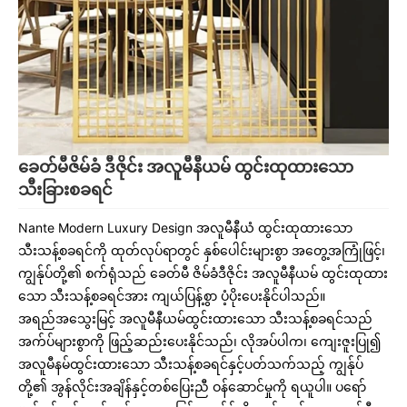
ခေတ်မီဇိမ်ခံ ဒီဇိုင်း အလူမီနီယမ် ထွင်းထုထားသော
သီးခြားစခရင်
Nante Modern Luxury Design အလူမီနီယံ ထွင်းထုထားသော
သီးသန့်စခရင်ကို ထုတ်လုပ်ရာတွင် နှစ်ပေါင်းများစွာ အတွေ့အကြုံဖြင့်၊
ကျွန်ုပ်တို့၏ စက်ရုံသည် ခေတ်မီ ဇိမ်ခံဒီဇိုင်း အလူမီနီယမ် ထွင်းထုထား
သော သီးသန့်စခရင်အား ကျယ်ပြန့်စွာ ပံ့ပိုးပေးနိုင်ပါသည်။
အရည်အသွေးမြင့် အလူမီနီယမ်ထွင်းထားသော သီးသန့်စခရင်သည်
အက်ပ်များစွာကို ဖြည့်ဆည်းပေးနိုင်သည်၊ လိုအပ်ပါက၊ ကျေးဇူးပြု၍
အလူမီနမ်ထွင်းထားသော သီးသန့်စခရင်နှင့်ပတ်သက်သည့် ကျွန်ုပ်
တို့၏ အွန်လိုင်းအချိန်နှင့်တစ်ပြေးညီ ဝန်ဆောင်မှုကို ရယူပါ။ ပရော်