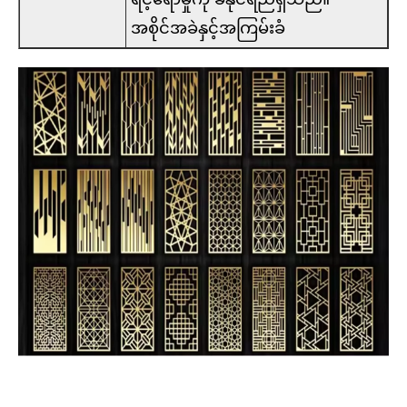
အစိုင်အခဲနှင့်အကြမ်းခံ