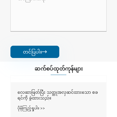
တင်ပြပါ။

ဆက်စပ်ထုတ်ကုန်များ