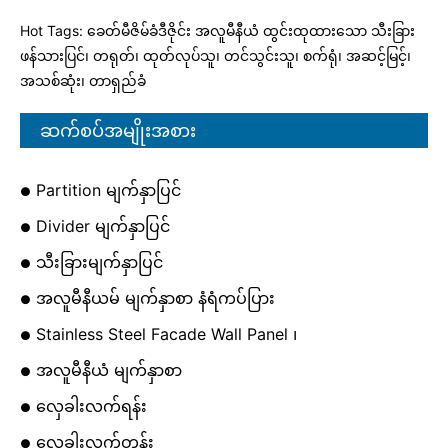
Hot Tags: ခေတ်မီဇိမ်ခံဒီဇိုင်း အလူမီနီယံ ထွင်းထုထားသော သီးခြား
ဖန်သားပြင်၊ တရုတ်၊ ထုတ်လုပ်သူ၊ တင်သွင်းသူ၊ စက်ရုံ၊ အဆင့်မြင့်၊
အသစ်ဆုံး၊ တာရှည်ခံ
ဆက်စပ်အမျိုးအစား
Partition မျက်နှာပြင်
Divider မျက်နှာပြင်
သီးခြားမျက်နှာပြင်
အလူမီနီယမ် မျက်နှာစာ နံရံကပ်ပြား
Stainless Steel Facade Wall Panel ၊
အလူမီနီယံ မျက်နှာစာ
လှေခါးလက်ရန်း
လှေခါးလက်တန်း