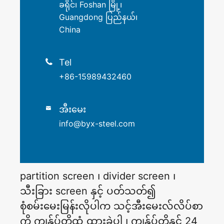
ခရိုင်၊ Foshan မြို့၊
Guangdong ပြည်နယ်၊
China
Tel

+86-15989432460
အီးမေး

info@byx-steel.com
partition screen ၊ divider screen ၊
သီးခြား screen နှင့် ပတ်သတ်၍
စုံစမ်းမေးမြန်းလိုပါက သင့်အီးမေးလ်လိပ်စာ
ကို ကျွန်ုပ်တို့ထံ ထားခဲ့ပါ ၊ ကျွန်ုပ်တို့နှင့် 24