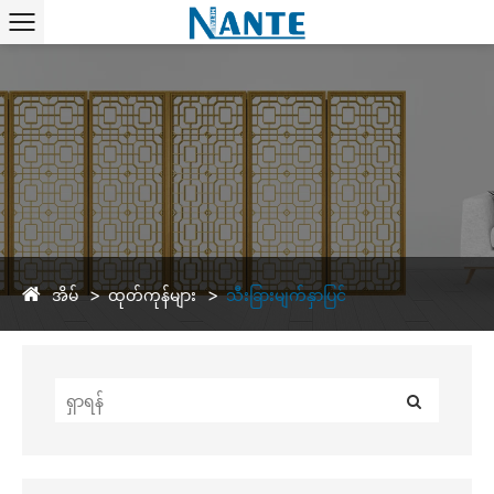
အိမ်
ထုတ်ကုန်များ
သီးခြားမျက်နှာပြင်