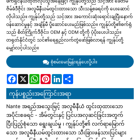
ဖက်ရှင်နယ်ထုတ်လုပ်သူအနေဖြင့်၊ ကျွန်ုပ်တို့သည် သင့်အား ခေတ်မီ
ဇိမ်ခံဒီဇိုင်း အလူမီနီယမ်ထွင်းထားသော သီးသန့်စခရင်ကို ပေးဆောင်
လိုပါသည်။ ကျွန်ုပ်တို့သည် သင့်အား အကောင်းဆုံးရောင်းချပြီးနောက်
ဝန်ဆောင်မှုနှင့် အချိန်မီ ပို့ဆောင်ပေးမည်ဖြစ်သည်။ ကျွန်ုပ်တို့၏စက်ရုံ
သည် စိတ်ကြိုက်ဒီဇိုင်း၊ OEM နှင့် ODM တို့ကို ပံ့ပိုးပေးပါသည်။
တရုတ်နိုင်ငံတွင် သင်၏ရေရှည်လက်တွဲဖော်ဖြစ်လာရန် ကျွန်ုပ်တို့
မျှော်လင့်ပါသည်။
စုံစမ်းမေးမြန်းရန်ပေးပို့ပါ။
Facebook
X
WhatsApp
Pinterest
LinkedIn
Share
ကုန်ပစ္စည်းအကြောင်းအရာ
Nante အရည်အသွေးမြင့် အလူမီနီယံ ထွင်းထုထားသော
အပိုင်းစခရင် - အိမ်တွင်းနှင့် ပြင်ပအလှဆင်ခြင်းအတွက်
ပြီးပြည့်စုံသော ရွေးချယ်မှု ၊ ကျွန်ုပ်တို့၏ လက်ရာမြောက်
သော အလူမီနီယမ်ထွင်းထားသော သီးခြားဖန်သားပြင်များ