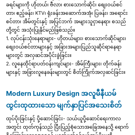
ခရင်များကို ဟိုတယ်၊ ဗီလာ၊ စားသောက်ဆိုင်၊ စျေးဝယ်စင်
တာ၊ ဧည့်ခန်း၊ KTV၊ ရုံးခန်းအဆောက်အအုံ၊ ပြခန်း၊ အရောင်း
စင်တာ၊ အိမ်တွင်းနှင့် အပြင်ဘက် အများသူငှာနေရာ၊ စသည်
တို့တွင် အသုံးပြုနိုင်မည်ဖြစ်သည်။
1. လုပ်ငန်းသုံးနေရာများ- ဟိုတယ်များ၊ စားသောက်ဆိုင်များ၊
စျေးဝယ်စင်တာများနှင့် အခြားအများပြည်သူဆိုင်ရာနေရာ
များတွင် အလှဆင်အပိုင်းခွဲခြင်း။
2. လူနေထိုင်ရာပတ်ဝန်းကျင်များ- အိမ်ကြီးများ၊ တိုက်ခန်း
များနှင့် အခြားလူနေခန်းများတွင် စိတ်ကြိုက်အလှဆင်ခြင်း။
Modern Luxury Design အလူမီနီယမ်
ထွင်းထုထားသော မျက်နှာပြင်အသေးစိတ်
ထုပ်ပိုးခြင်းနှင့် ပို့ဆောင်ခြင်း- သယ်ယူပို့ဆောင်ရေးကာလ
အတွင်း ထုတ်ကုန်သည် ပြီးပြည့်စုံသောအခြေအနေသို့ ရောက်